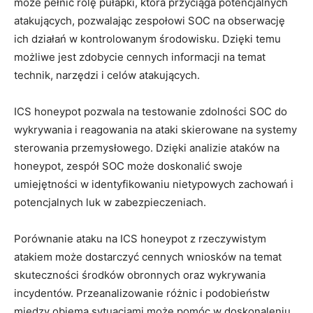
może pełnić rolę pułapki, która przyciąga potencjalnych
atakujących, pozwalając zespołowi SOC‍ na obserwację‍
ich działań w kontrolowanym środowisku. Dzięki temu
możliwe jest zdobycie cennych informacji na ⁢temat​
technik,‌ narzędzi i celów atakujących.
ICS honeypot ‌pozwala na testowanie zdolności⁢ SOC do
wykrywania i reagowania na ataki skierowane na systemy
sterowania przemysłowego. Dzięki analizie ataków ‍na
⁣honeypot, zespół SOC może doskonalić ⁣swoje
umiejętności w identyfikowaniu ⁢nietypowych zachowań i
potencjalnych luk w zabezpieczeniach.
Porównanie ataku na ICS honeypot z ⁢rzeczywistym
atakiem może dostarczyć cennych⁤ wniosków na temat​
skuteczności środków obronnych⁢ oraz wykrywania
incydentów. Przeanalizowanie ​różnic i podobieństw
między obiema sytuacjami może pomóc w doskonaleniu