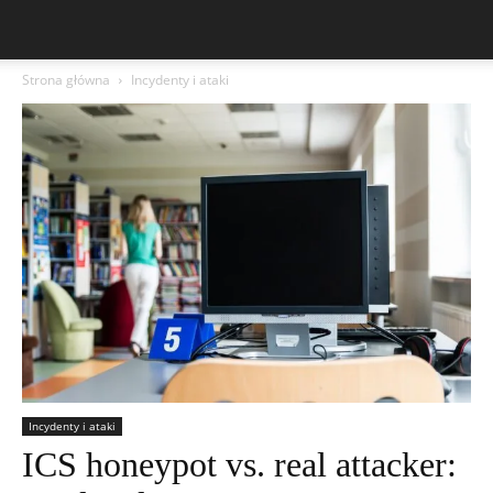
Strona główna
Incydenty i ataki
Incydenty i ataki
ICS honeypot vs. real attacker: