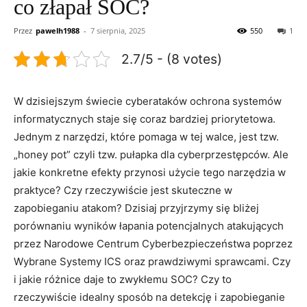
co złapał SOC?
Przez
pawelh1988
-
7 sierpnia, 2025
550
1
2.7/5 - (8 votes)
W dzisiejszym świecie cyberataków ochrona systemów
informatycznych staje⁣ się‌ coraz bardziej priorytetowa.
Jednym z narzędzi, które pomaga w tej walce, jest tzw.⁣
„honey pot” czyli tzw. pułapka dla cyberprzestępców. Ale
jakie konkretne efekty przynosi użycie tego narzędzia w
praktyce? Czy rzeczywiście jest skuteczne ‍w
zapobieganiu atakom? Dzisiaj​ przyjrzymy‌ się bliżej
porównaniu wyników łapania potencjalnych atakujących
przez Narodowe⁣ Centrum Cyberbezpieczeństwa‌ poprzez
Wybrane Systemy⁣ ICS oraz prawdziwymi⁢ sprawcami. Czy
i jakie różnice daje to zwykłemu SOC?⁤ Czy to
rzeczywiście idealny sposób na detekcję i zapobieganie