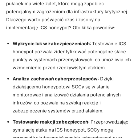
pułapek ma wiele zalet,⁣ które mogą zapobiec
potencjalnym zagrożeniom dla infrastruktury krytycznej.
Dlaczego warto⁣ poświęcić ⁣czas i zasoby na
implementację ICS honeypot? Oto kilka powodów:
Wykrycie luk w zabezpieczeniach
: Testowanie ICS
honeypot pozwala zidentyfikować potencjalne słabe
punkty w systemach przemysłowych, co⁣ umożliwia ich
wzmocnienie przed rzeczywistym atakiem.
Analiza zachowań cyberprzestępców
: Dzięki
działającemu honeypotowi SOCy są w stanie
monitorować i analizować działania potencjalnych
intruzów, co ‌pozwala na szybką reakcję i
zabezpieczenie systemów przed atakiem.
Testowanie reakcji zabezpieczeń
: Przeprowadzając
symulację ataku na ICS honeypot, SOCy⁣ mogą
sprawdzić skuteczność swoich ⁤zabezpieczeń oraz