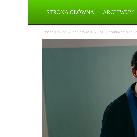
STRONA GŁÓWNA
ARCHIWUM
Strona główna
Kariera w IT
IoT w praktyce: jakie k