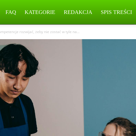
FAQ
KATEGORIE
REDAKCJA
SPIS TREŚCI
ompetencje rozwijać, żeby nie zostać w tyle na...