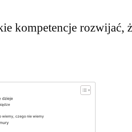
kie kompetencje rozwijać, 
 dzieje
niądze
o wiemy, czego nie wiemy
hmury