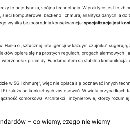
czy to pojedyncza, spójna technologia. W praktyce jest to zbiór 
ieci komputerowe, backend i chmura, analityka danych, a do t
tego wynika bezpośrednia konsekwencja:
specjalizacja jest ko
. Hasła o „sztucznej inteligencji w każdym czujniku” sugerują,
rojektów opiera się na prostych regułach, progach alarmowych i
i wierzchołek piramidy. Fundamentem są stabilna komunikacja, 
jdzie w 5G i chmurę”, więc nie opłaca się poznawać innych tech
h LE) zależy od konkretnych zastosowań. W wielu przypadkach t
 łączność komórkowa. Architekci i inżynierowie, którzy rozumieją
ndardów – co wiemy, czego nie wiemy