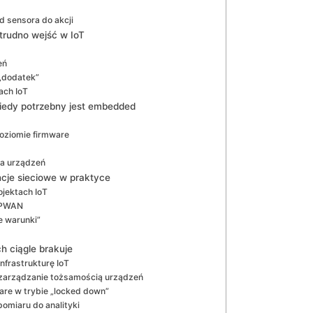
d sensora do akcji
trudno wejść w IoT
eń
„dodatek”
ach IoT
iedy potrzebny jest embedded
poziomie firmware
ia urządzeń
cje sieciowe w praktyce
ojektach IoT
 LPWAN
e warunki”
h ciągle brakuje
nfrastrukturę IoT
, zarządzanie tożsamością urządzeń
are w trybie „locked down”
omiaru do analityki