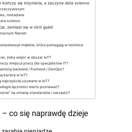
e kończy się inżynieria, a zaczyna data science
e rzeczywistym
ries, metadane
data science
je, zamiast się w nich gubić
m mocnym filarem
kompetencje miękkie, które pomagają w technice
tne, żeby wejść w obszar IoT?
worzy miejsca pracy dla specjalistów IT?
gramistą backend / frontend / DevOps?
 karierę w IoT?
ą najczęściej używane w IoT?
nologie łączności warto poznawać?
porne” na zmianę standardów i narzędzi?
 – co się naprawdę dzieje
ż zarabia pieniądze