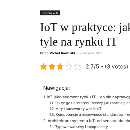
Kariera w IT
IoT w praktyce: ja
tyle na rynku IT
Przez
Michał Kowalski
-
2 czerwca, 2026
2.7/5 - (3 votes)
Nawigacja:
IoT jako segment rynku IT – co się naprawdę
Fakty: gdzie Internet Rzeczy już zarabia pie
Mity i buzzwordy wokół IoT
Kompetencje a niepewność standardów – c
Architektura systemu IoT: od sensora do c
Typowe warstwy i komponenty