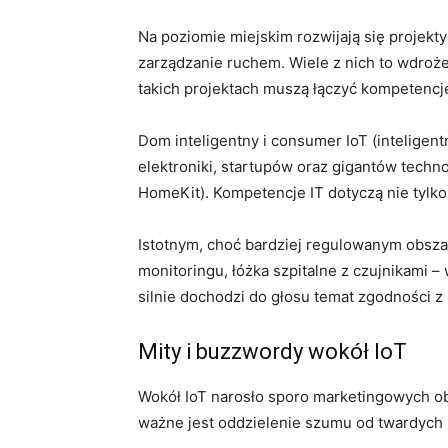
Na poziomie miejskim rozwijają się projekty
zarządzanie ruchem. Wiele z nich to wdroże
takich projektach muszą łączyć kompetencje
Dom inteligentny i consumer IoT (inteligent
elektroniki, startupów oraz gigantów techn
HomeKit). Kompetencje IT dotyczą nie tylko 
Istotnym, choć bardziej regulowanym obszar
monitoringu, łóżka szpitalne z czujnikami 
silnie dochodzi do głosu temat zgodności z
Mity i buzzwordy wokół IoT
Wokół IoT narosło sporo marketingowych obi
ważne jest oddzielenie szumu od twardych 