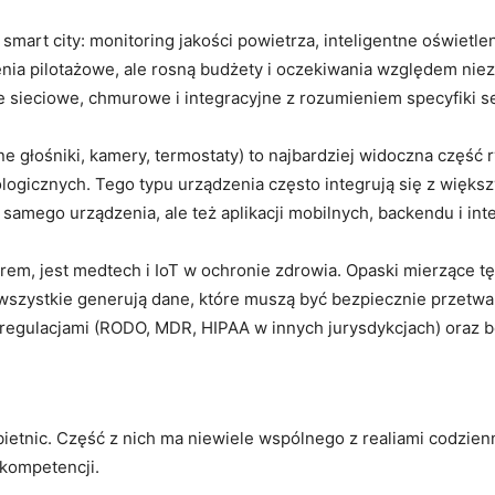
 smart city: monitoring jakości powietrza, inteligentne oświetl
nia pilotażowe, ale rosną budżety i oczekiwania względem nie
 sieciowe, chmurowe i integracyjne z rozumieniem specyfiki s
ne głośniki, kamery, termostaty) to najbardziej widoczna część
ologicznych. Tego typu urządzenia często integrują się z więk
samego urządzenia, ale też aplikacji mobilnych, backendu i inte
em, jest medtech i IoT w ochronie zdrowia. Opaski mierzące tęt
– wszystkie generują dane, które muszą być bezpiecznie przet
 regulacjami (RODO, MDR, HIPAA w innych jurysdykcjach) oraz 
etnic. Część z nich ma niewiele wspólnego z realiami codzienne
kompetencji.