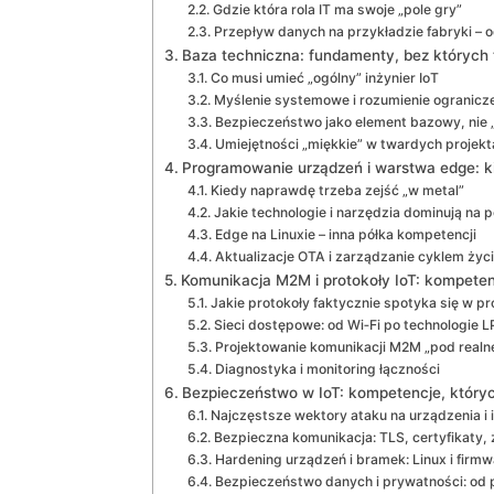
Gdzie która rola IT ma swoje „pole gry”
Przepływ danych na przykładzie fabryki – o
Baza techniczna: fundamenty, bez których 
Co musi umieć „ogólny” inżynier IoT
Myślenie systemowe i rozumienie ogranicz
Bezpieczeństwo jako element bazowy, nie 
Umiejętności „miękkie” w twardych projekt
Programowanie urządzeń i warstwa edge: k
Kiedy naprawdę trzeba zejść „w metal”
Jakie technologie i narzędzia dominują na 
Edge na Linuxie – inna półka kompetencji
Aktualizacje OTA i zarządzanie cyklem życ
Komunikacja M2M i protokoły IoT: kompeten
Jakie protokoły faktycznie spotyka się w pr
Sieci dostępowe: od Wi‑Fi po technologie
Projektowanie komunikacji M2M „pod realn
Diagnostyka i monitoring łączności
Bezpieczeństwo w IoT: kompetencje, któryc
Najczęstsze wektory ataku na urządzenia i i
Bezpieczna komunikacja: TLS, certyfikaty
Hardening urządzeń i bramek: Linux i firmw
Bezpieczeństwo danych i prywatności: od p