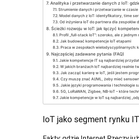
Analityka i przetwarzanie danych z IoT: gdzi
Strumienie danych i przetwarzanie w czasi
Model danych z IoT: identyfikatory, time se
Od inżyniera IoT do partnera dla zespołów 
Ścieżki rozwoju w IoT: jak łączyć kompetenc
Profil „full‑stack IoT”: szeroko, ale z jedny
Jak budować kompetencje IoT etapami
Praca w zespołach wielodyscyplinarnych: 
Najczęściej zadawane pytania (FAQ)
Jakie kompetencje IT są najbardziej przyda
W jakich branżach IoT najbardziej realnie t
Jak zacząć karierę w IoT, jeśli jestem pro
Czy muszę znać AI/ML, żeby mieć sensowną
Jakie języki programowania i technologie s
5G, LoRaWAN, Zigbee, NB‑IoT – które tech
Jakie kompetencje w IoT są najbardziej „od
IoT jako segment rynku IT
Fakty: gdzie Internet Rzeczy ju