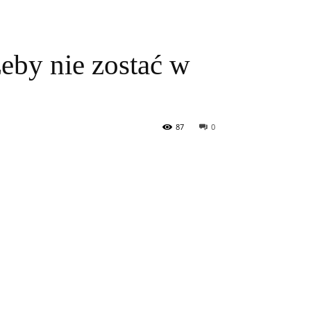
żeby nie zostać w
87
0