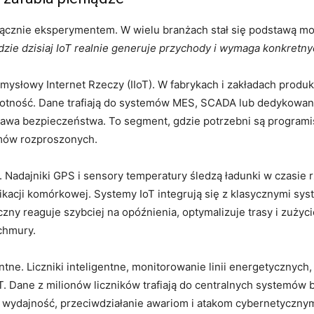
wyłącznie eksperymentem. W wielu branżach stał się podstawą m
dzie dzisiaj IoT realnie generuje przychody i wymaga konkretny
mysłowy Internet Rzeczy (IIoT). W fabrykach i zakładach produ
lgotność. Dane trafiają do systemów MES, SCADA lub dedykowany
rawa bezpieczeństwa. To segment, gdzie potrzebni są programi
emów rozproszonych.
ie. Nadajniki GPS i sensory temperatury śledzą ładunki w czasi
kacji komórkowej. Systemy IoT integrują się z klasycznymi s
czny reaguje szybciej na opóźnienia, optymalizuje trasy i zuży
chmury.
gentne. Liczniki inteligentne, monitorowanie linii energetyczny
T. Dane z milionów liczników trafiają do centralnych systemów bi
 wydajność, przeciwdziałanie awariom i atakom cybernetyczny