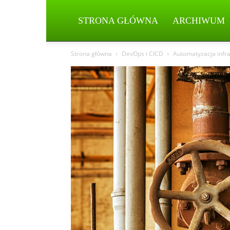
STRONA GŁÓWNA
ARCHIWUM
Strona główna
DevOps i CICD
Automatyzacja infras