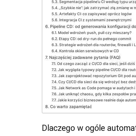
Segmentacja pipeline’u CI według typu urz
„Szybkie nie”: jak zatrzymać złą zmianę w 
Artefakty CI: co zapisywać oprócz logów
Integracja CI z systemami zewnętrznymi
Pipeline CD: od generowania konfiguracji 
Model wdrożeń: push, pull czy mieszany?
Etapy CD: od dry-run do pełnego commit
Strategie wdrożeń dla routerów, firewalli i 
Kontrola okien serwisowych w CD
Najczęściej zadawane pytania (FAQ)
Od czego zacząć z CI/CD dla sieci, jeśli dzi
Jak wygląda typowy pipeline CI/CD dla route
Jak zaprojektować repozytorium Git pod aut
Czy CI/CD dla sieci da się wdrożyć bez de
Jak Network as Code pomaga w audytach i 
Jak uniknąć chaosu, gdy kilka zespołów pra
Jakie korzyści biznesowe realnie daje autom
Co warto zapamiętać
Dlaczego w ogóle automat