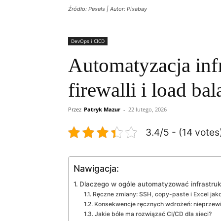
Źródło: Pexels | Autor: Pixabay
DevOps i CICD
Automatyzacja infr
firewalli i load ba
Przez
Patryk Mazur
-
22 lutego, 2026
3.4/5 - (14 votes
Nawigacja:
Dlaczego w ogóle automatyzować infrastruk
Ręczne zmiany: SSH, copy-paste i Excel jak
Konsekwencje ręcznych wdrożeń: nieprzewi
Jakie bóle ma rozwiązać CI/CD dla sieci?