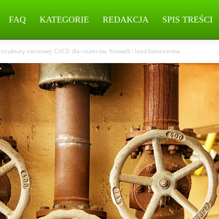
FAQ
KATEGORIE
REDAKCJA
SPIS TREŚCI
truktury sieciowej: CI/CD dla routerów, firewalli i load balancerów