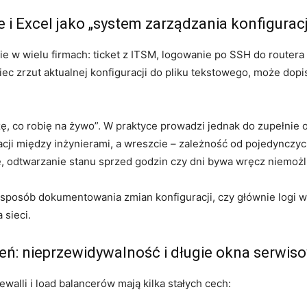
 i Excel jako „system zarządzania konfigurac
 w wielu firmach: ticket z ITSM, logowanie po SSH do routera l
ec zrzut aktualnej konfiguracji do pliku tekstowego, może dopi
zę, co robię na żywo”. W praktyce prowadzi jednak do zupełnie o
acji między inżynierami, a wreszcie – zależność od pojedynczyc
e, odtwarzanie stanu sprzed godzin czy dni bywa wręcz niemożl
sposób dokumentowania zmian konfiguracji, czy głównie logi w 
 sieci.
ń: nieprzewidywalność i długie okna serwis
walli i load balancerów mają kilka stałych cech: