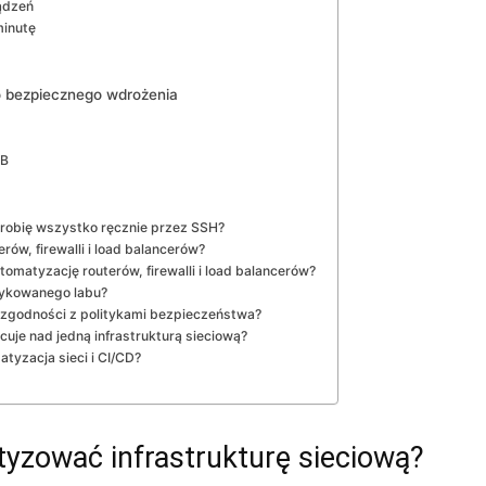
ądzeń
minutę
do bezpiecznego wdrożenia
LB
ś robię wszystko ręcznie przez SSH?
rów, firewalli i load balancerów?
omatyzację routerów, firewalli i load balancerów?
dykowanego labu?
zgodności z politykami bezpieczeństwa?
cuje nad jedną infrastrukturą sieciową?
atyzacja sieci i CI/CD?
yzować infrastrukturę sieciową?