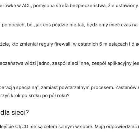
terówka w ACL, pomylona strefa bezpieczeństwa, źle ustawiony 
ę po nocach, bo „jak coś pójdzie nie tak, będziemy mieć czas na
cie, kto zmieniał reguły firewalli w ostatnich 6 miesiącach i dl
eczeństwa widzi jedno, zespół sieci inne, zespół aplikacyjny j
racją specjalną”, zamiast powtarzalnym procesem. Zastanów si
orzyć krok po kroku po pół roku?
dla sieci?
odejście CI/CD nie są celem samym w sobie. Mają odpowiedzieć 