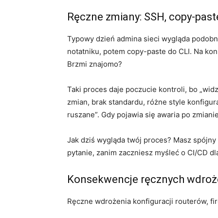
Ręczne zmiany: SSH, copy-paste
Typowy dzień admina sieci wygląda podobnie
notatniku, potem copy-paste do CLI. Na koni
Brzmi znajomo?
Taki proces daje poczucie kontroli, bo „wid
zmian, brak standardu, różne style konfigur
ruszane”. Gdy pojawia się awaria po zmiani
Jak dziś wygląda twój proces? Masz spójny 
pytanie, zanim zaczniesz myśleć o CI/CD dla
Konsekwencje ręcznych wdroże
Ręczne wdrożenia konfiguracji routerów, fire