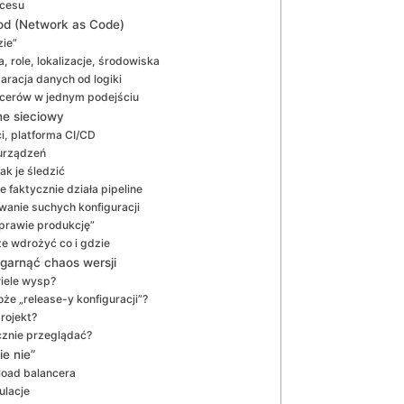
ocesu
kod (Network as Code)
zie”
, role, lokalizacje, środowiska
aracja danych od logiki
ancerów w jednym podejściu
ne sieciowy
i, platforma CI/CD
 urządzeń
ak je śledzić
 faktycznie działa pipeline
owanie suchych konfiguracji
„prawie produkcję”
że wdrożyć co i gdzie
 ogarnąć chaos wersji
iele wysp?
oże „release-y konfiguracji”?
rojekt?
ycznie przeglądać?
ie nie”
 load balancera
ulacje