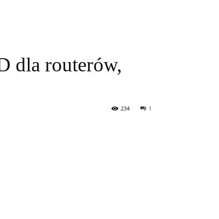
D dla routerów,
234
1