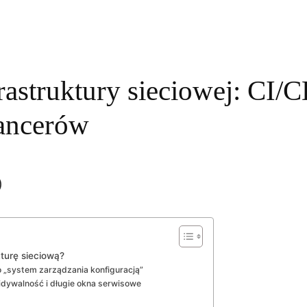
astruktury sieciowej: CI/C
lancerów
)
turę sieciową?
o „system zarządzania konfiguracją”
dywalność i długie okna serwisowe