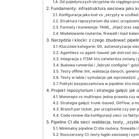
Od pojedynczych skryptów do ciągłego pr
Fundamenty: infrastruktura sieciowa jako 
Konfiguracja jako kod vs „skrypty w szuflad
Struktura repozytorium dla sieci: urządzenia
Formaty i konwencje: YAML, Jinja2 oraz sep
Modelowanie routerów, firewalli i load bal
Narzędzia i klocki: z czego zbudować pipeli
Kluczowe kategorie: Git, automatyzacja siec
Agentless vs agent-based: jak dotrzeć do
Integracja z ITSM: kto zatwierdza zmiany i j
Budowa runnerów i „fabryki configów”: gdzie
Testy offline: lint, walidacja danych, gener
Testy w labie i symulacje: jak wprowadzić 
Polityki bezpieczeństwa w pipeline: kto mo
Projekt repozytorium i strategia gałęzi: jak
Monorepo vs multirepo: jedna prawda czy w
Strategia gałęzi: trunk-based, GitFlow, a m
Branch per ticket, per urządzenie czy per p
Code review dla konfiguracji sieci: co fakt
Pipeline CI dla sieci: walidacja, testy, „szybk
Minimalny pipeline CI dla routera, firewalla i
Rozszerzony CI: testy logiki sieciowej i sym