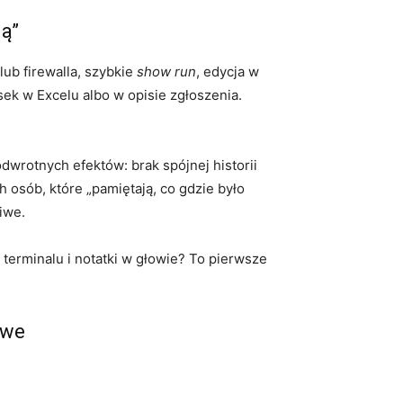
ją”
ub firewalla, szybkie
show run
, edycja w
sek w Excelu albo w opisie zgłoszenia.
dwrotnych efektów: brak spójnej historii
h osób, które „pamiętają, co gdzie było
iwe.
terminalu i notatki w głowie? To pierwsze
owe