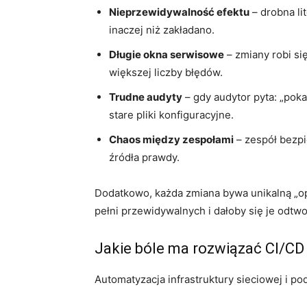
Nieprzewidywalność efektu
– drobna li
inaczej niż zakładano.
Długie okna serwisowe
– zmiany robi si
większej liczby błędów.
Trudne audyty
– gdy audytor pyta: „pokaż
stare pliki konfiguracyjne.
Chaos między zespołami
– zespół bezpi
źródła prawdy.
Dodatkowo, każda zmiana bywa unikalną „ope
pełni przewidywalnych i dałoby się je odtw
Jakie bóle ma rozwiązać CI/CD 
Automatyzacja infrastruktury sieciowej i p