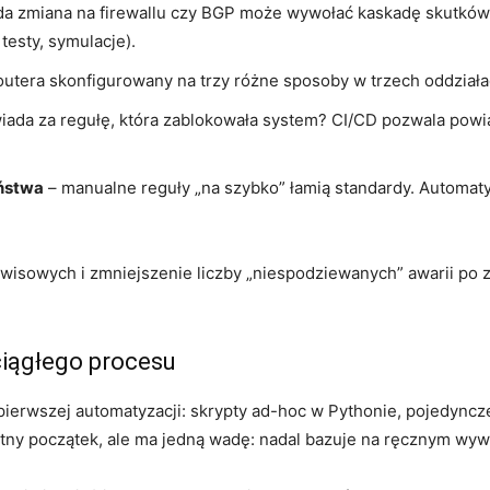
da zmiana na firewallu czy BGP może wywołać kaskadę skutk
esty, symulacje).
outera skonfigurowany na trzy różne sposoby w trzech oddział
iada za regułę, która zablokowała system? CI/CD pozwala pow
eństwa
– manualne reguły „na szybko” łamią standardy. Automaty
rwisowych i zmniejszenie liczby „niespodziewanych” awarii po z
ciągłego procesu
 pierwszej automatyzacji: skrypty ad-hoc w Pythonie, pojedyncz
etny początek, ale ma jedną wadę: nadal bazuje na ręcznym wyw