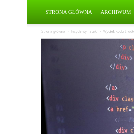
STRONA GŁÓWNA
ARCHIWUM
Strona główna
Incydenty i ataki
Wyciek kodu źródło