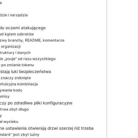
a
zie i narzędzia
odu oczami atakującego
pod kątem sekretów
nazwy branchy, README, komentarze
organizacji
truktury i danych
ie „psuje” od razu wszystkiego
 po zmianie tokenu
wstają luki bezpieczeństwa
e znaczy zniknięte
eintuicyjna kombinacja
wywanie kodu
omisy
y po zdradliwe pliki konfiguracyjne
trwa zbyt długo
ry
ał wycieku
ne ustawienia otwierają drzwi szerzej niż trzeba
ndard” jest zbyt luźny