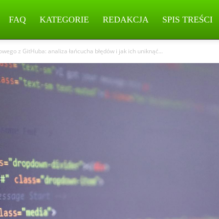
FAQ
KATEGORIE
REDAKCJA
SPIS TREŚCI
wego z GitHuba: analiza łańcucha błędów i jak ich uniknąć...