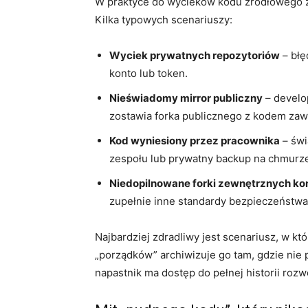
W praktyce do wycieków kodu źródłowego z
Kilka typowych scenariuszy:
Wyciek prywatnych repozytoriów
– błę
konto lub token.
Nieświadomy mirror publiczny
– develo
zostawia forka publicznego z kodem zawi
Kod wyniesiony przez pracownika
– świ
zespołu lub prywatny backup na chmurz
Niedopilnowane forki zewnętrznych ko
zupełnie inne standardy bezpieczeństwa
Najbardziej zdradliwy jest scenariusz, w k
„porządków” archiwizuje go tam, gdzie nie 
napastnik ma dostęp do pełnej historii roz