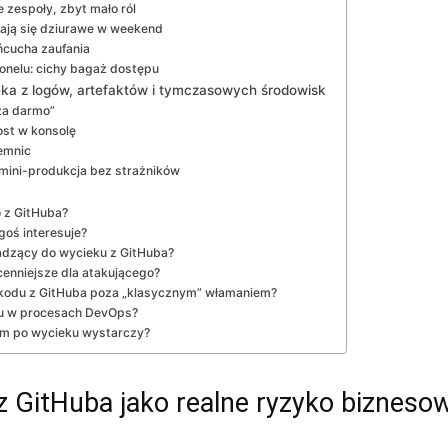
 zespoły, zbyt mało ról
tają się dziurawe w weekend
ńcucha zaufania
onelu: cichy bagaż dostępu
eka z logów, artefaktów i tymczasowych środowisk
za darmo”
ost w konsolę
emnic
mini-produkcja bez strażników
o z GitHuba?
oś interesuje?
dzący do wycieku z GitHuba?
cenniejsze dla atakującego?
 kodu z GitHuba poza „klasycznym” włamaniem?
du w procesach DevOps?
um po wycieku wystarczy?
 GitHuba jako realne ryzyko bizneso