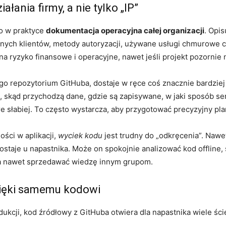
ałania firmy, a nie tylko „IP”
o w praktyce
dokumentacja operacyjna całej organizacji
. Opis
anych klientów, metody autoryzacji, używane usługi chmurowe czy
a ryzyko finansowe i operacyjne, nawet jeśli projekt pozornie 
go repozytorium GitHuba, dostaje w ręce coś znacznie bardzie
i, skąd przychodzą dane, gdzie są zapisywane, w jaki sposób s
e słabiej. To często wystarcza, aby przygotować precyzyjny pla
ści w aplikacji,
wyciek kodu
jest trudny do „odkręcenia”. Nawet 
ostaje u napastnika. Może on spokojnie analizować kod offline
 a nawet sprzedawać wiedzę innym grupom.
dzięki samemu kodowi
kcji, kod źródłowy z GitHuba otwiera dla napastnika wiele śc