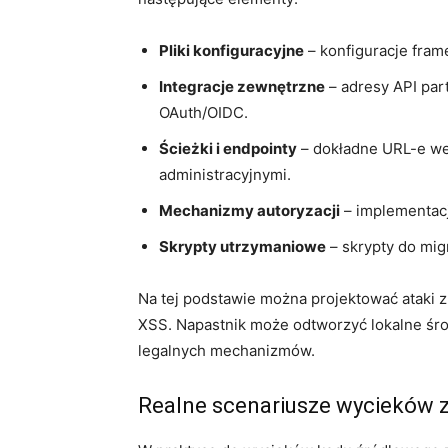
Pliki konfiguracyjne
– konfiguracje fra
Integracje zewnętrzne
– adresy API par
OAuth/OIDC.
Ścieżki i endpointy
– dokładne URL-e wew
administracyjnymi.
Mechanizmy autoryzacji
– implementacj
Skrypty utrzymaniowe
– skrypty do mig
Na tej podstawie można projektować ataki z 
XSS. Napastnik może odtworzyć lokalne śro
legalnych mechanizmów.
Realne scenariusze wycieków 