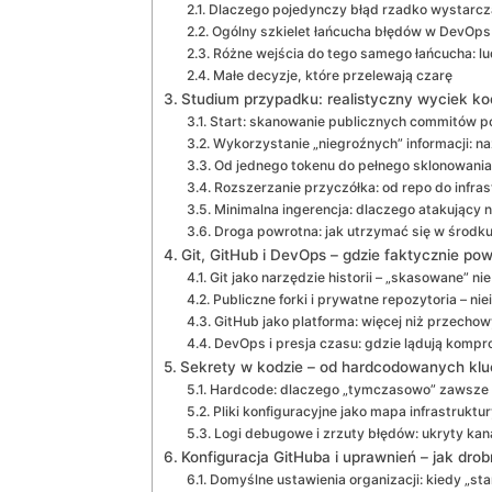
Dlaczego pojedynczy błąd rzadko wystarcz
Ogólny szkielet łańcucha błędów w DevOps
Różne wejścia do tego samego łańcucha: lud
Małe decyzje, które przelewają czarę
Studium przypadku: realistyczny wyciek k
Start: skanowanie publicznych commitów 
Wykorzystanie „niegroźnych” informacji: 
Od jednego tokenu do pełnego sklonowania 
Rozszerzanie przyczółka: od repo do infras
Minimalna ingerencja: dlaczego atakujący n
Droga powrotna: jak utrzymać się w środku
Git, GitHub i DevOps – gdzie faktycznie po
Git jako narzędzie historii – „skasowane” ni
Publiczne forki i prywatne repozytoria – ni
GitHub jako platforma: więcej niż przecho
DevOps i presja czasu: gdzie lądują kompr
Sekrety w kodzie – od hardcodowanych klucz
Hardcode: dlaczego „tymczasowo” zawsze 
Pliki konfiguracyjne jako mapa infrastruktu
Logi debugowe i zrzuty błędów: ukryty kan
Konfiguracja GitHuba i uprawnień – jak drob
Domyślne ustawienia organizacji: kiedy „sta