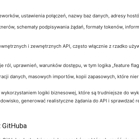
meworków, ustawienia połączeń, nazwy baz danych, adresy host
tnerów, schematy podpisywania żądań, formaty tokenów, inform
nętrznych i zewnętrznych API, często włącznie z rzadko używ
e ról, uprawnień, warunków dostępu, w tym logika „feature flag
racji danych, masowych importów, kopii zapasowych, które nier
wykorzystaniem logiki biznesowej, które są trudniejsze do wykr
dowisko, generować realistyczne żądania do API i sprawdzać r
z GitHuba