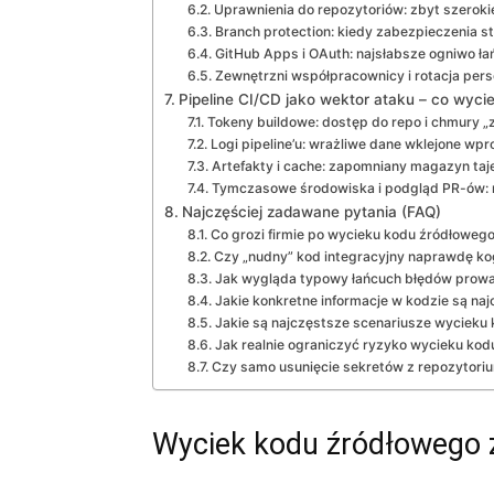
Uprawnienia do repozytoriów: zbyt szerokie
Branch protection: kiedy zabezpieczenia s
GitHub Apps i OAuth: najsłabsze ogniwo ła
Zewnętrzni współpracownicy i rotacja pers
Pipeline CI/CD jako wektor ataku – co wyci
Tokeny buildowe: dostęp do repo i chmury „
Logi pipeline’u: wrażliwe dane wklejone wpr
Artefakty i cache: zapomniany magazyn taj
Tymczasowe środowiska i podgląd PR-ów: 
Najczęściej zadawane pytania (FAQ)
Co grozi firmie po wycieku kodu źródłoweg
Czy „nudny” kod integracyjny naprawdę kog
Jak wygląda typowy łańcuch błędów prowa
Jakie konkretne informacje w kodzie są naj
Jakie są najczęstsze scenariusze wycieku
Jak realnie ograniczyć ryzyko wycieku ko
Czy samo usunięcie sekretów z repozytori
Wyciek kodu źródłowego z