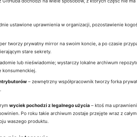
 GitHuba dochodzi na wiele sposobów, z których część nie ma
dnie ustawione uprawnienia w organizacji, pozostawienie kogoś
per tworzy prywatny mirror na swoim koncie, a po czasie przyp
erającym stare sekrety.
adomie lub nieświadomie; wystarczy lokalne archiwum repozyt
e konsumenckiej.
ntrybutorów
– zewnętrzny współpracownik tworzy forka prywatn
.
tórym
wyciek pochodzi z legalnego użycia
– ktoś ma uprawnieni
powinien. Po roku takie archiwum zostaje przejęte wraz z całym
woju waszego produktu.