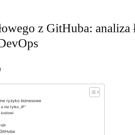
owego z GitHuba: analiza 
 DevOps
)
lne ryzyko biznesowe
a nie tylko „IP”
u kodowi
suje
GitHuba