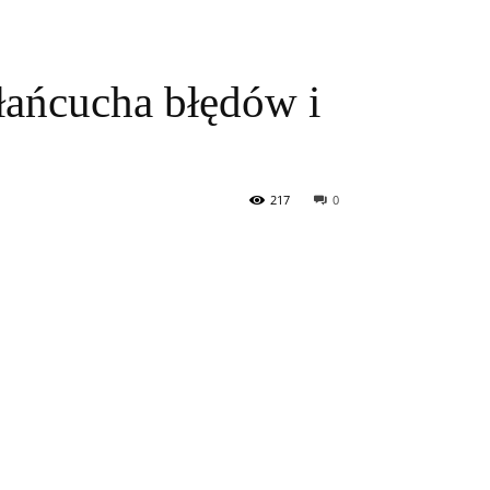
łańcucha błędów i
217
0