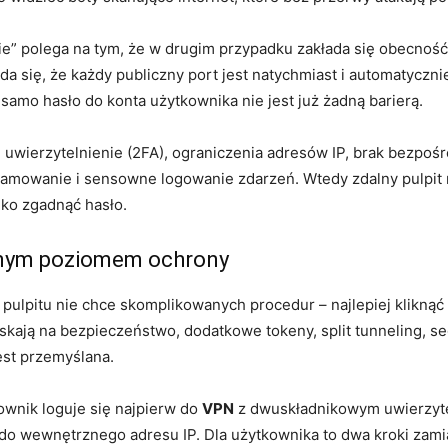
ie” polega na tym, że w drugim przypadku zakłada się obecność w
ada się, że każdy publiczny port jest natychmiast i automatyczni
samo hasło do konta użytkownika nie jest już żadną barierą.
e uwierzytelnienie (2FA), ograniczenia adresów IP, brak bezpo
ramowanie i sensowne logowanie zdarzeń. Wtedy zdalny pulpit n
ylko zgadnąć hasło.
dnym poziomem ochrony
ulpitu nie chce skomplikowanych procedur – najlepiej kliknąć i
iskają na bezpieczeństwo, dodatkowe tokeny, split tunneling, se
est przemyślana.
wnik loguje się najpierw do
VPN
z dwuskładnikowym uwierzyteln
 wewnętrznego adresu IP. Dla użytkownika to dwa kroki zamias