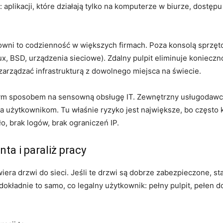
aplikacji, które działają tylko na komputerze w biurze, dostępu
wni to codzienność w większych firmach. Poza konsolą sprzęto
, BSD, urządzenia sieciowe). Zdalny pulpit eliminuje koniecz
rządzać infrastrukturą z dowolnego miejsca na świecie.
ym sposobem na sensowną obsługę IT. Zewnętrzny usługodawca ł
ga użytkownikom. Tu właśnie ryzyko jest największe, bo często 
o, brak logów, brak ograniczeń IP.
ta i paraliż pracy
wiera drzwi do sieci. Jeśli te drzwi są dobrze zabezpieczone,
dokładnie to samo, co legalny użytkownik: pełny pulpit, pełen 