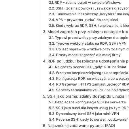
RDP – zdalny pulpit w świecie Windows
SSH – zdalna powłoka i „szwajcarski scyzor
Tunelowanie: bezpieczny „korytarz” dla in
VPN – prywatna „rurka” do całej sieci
Kiedy wybrać RDP, SSH, tunelowanie, a ki
Model zagrożeń przy zdalnym dostępie: kto
Typowi przeciwnicy przy zdalnym dostępie
Typowe wektory ataku na RDP, SSH i VPN
Co jest naprawdę wrażliwe przy zdalnym d
Prosty model zagrożeń dla małej firmy
RDP po ludzku: bezpieczne udostępnianie p
Najgorszy scenariusz: „goły” RDP na świat
Wzorzec bezpieczniejszego udostępniania
Konfiguracja RDP: co włączyć, a co wyłącz
RD Gateway i HTTPS zamiast „gołego” RDP
Serwery terminalowe vs. RDP na pojedyncz
SSH jako brama: zdalny dostęp do Linuxa i n
Bezpieczna konfiguracja SSH na serwerze
SSH jako tunel dla innych usług (w tym RDP
Dynamiczny tunel SSH jako mini-VPN
Reverse SSH: kiedy to serwer „oddzwania”
Najczęściej zadawane pytania (FAQ)