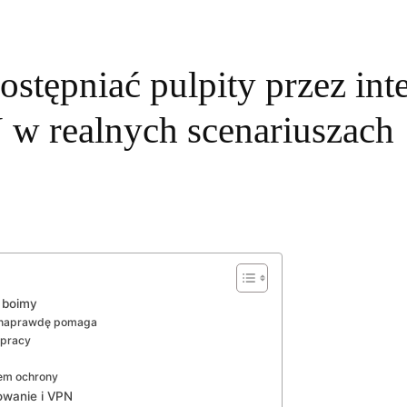
ostępniać pulpity przez in
 w realnych scenariuszach
ę boimy
t naprawdę pomaga
 pracy
em ochrony
owanie i VPN