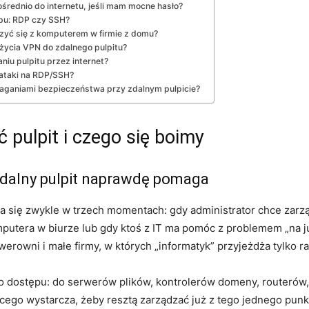
rednio do internetu, jeśli mam mocne hasło?
ępu: RDP czy SSH?
czyć się z komputerem w firmie z domu?
życia VPN do zdalnego pulpitu?
niu pulpitu przez internet?
 ataki na RDP/SSH?
ganiami bezpieczeństwa przy zdalnym pulpicie?
 pulpit i czego się boimy
zdalny pulpit naprawdę pomaga
wia się zwykle w trzech momentach: gdy administrator chce zar
utera w biurze lub gdy ktoś z IT ma pomóc z problemem „na już
owni i małe firmy, w których „informatyk” przyjeżdża tylko raz
 dostępu: do serwerów plików, kontrolerów domeny, routerów, 
cego wystarcza, żeby resztą zarządzać już z tego jednego punk