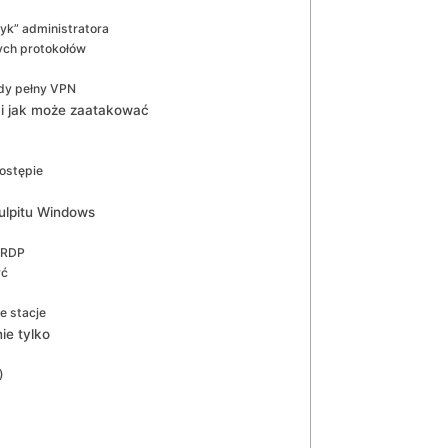
yk” administratora
nych protokołów
edy pełny VPN
 i jak może zaatakować
ostępie
ulpitu Windows
 RDP
yć
e stacje
ie tylko
)