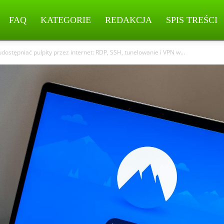
FAQ
KATEGORIE
REDAKCJA
SPIS TREŚCI
udostępniać pulpity przez internet: RDP, SSH, tunelowanie i VPN w...