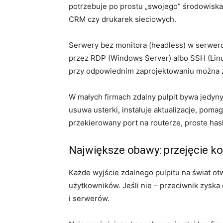
potrzebuje po prostu „swojego” środowiska: 
CRM czy drukarek sieciowych.
Serwery bez monitora (headless) w serwero
przez RDP (Windows Server) albo SSH (Linux
przy odpowiednim zaprojektowaniu można za
W małych firmach zdalny pulpit bywa jedyn
usuwa usterki, instaluje aktualizacje, poma
przekierowany port na routerze, proste hasł
Największe obawy: przejęcie kon
Każde wyjście zdalnego pulpitu na świat ot
użytkowników. Jeśli nie – przeciwnik zyska 
i serwerów.