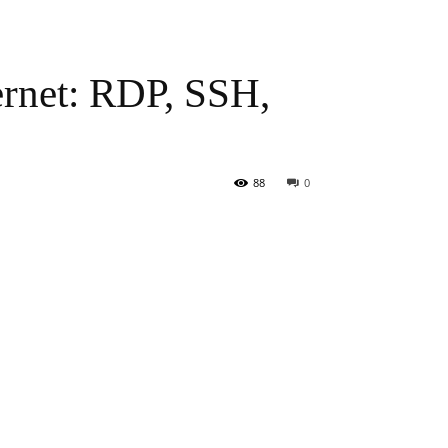
ternet: RDP, SSH,
88
0