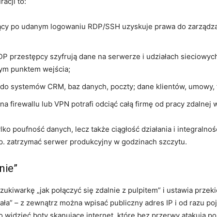
acji to:
ący po udanym logowaniu RDP/SSH uzyskuje prawa do zarządza
DP przestępcy szyfrują dane na serwerze i udziałach sieciowyc
zym punktem wejścia;
o systemów CRM, baz danych, poczty; dane klientów, umowy, fa
na firewallu lub VPN potrafi odciąć całą firmę od pracy zdalnej
lko poufność danych, lecz także ciągłość działania i integral
p. zatrzymać serwer produkcyjny w godzinach szczytu.
nie”
zukiwarkę „jak połączyć się zdalnie z pulpitem” i ustawia prze
iała” – z zewnątrz można wpisać publiczny adres IP i od razu p
o widzieć boty skanujące internet, które bez przerwy atakują p