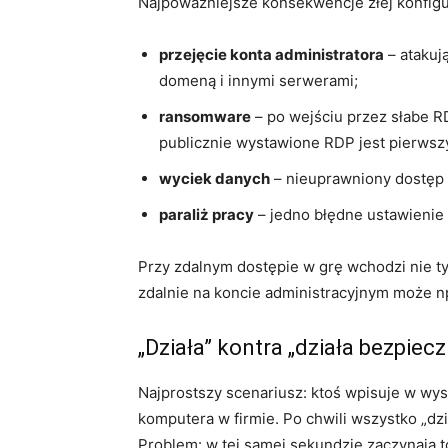
Najpoważniejsze konsekwencje złej konfigur
przejęcie konta administratora
– atakuj
domeną i innymi serwerami;
ransomware
– po wejściu przez słabe R
publicznie wystawione RDP jest pierws
wyciek danych
– nieuprawniony dostęp d
paraliż pracy
– jedno błędne ustawienie 
Przy zdalnym dostępie w grę wchodzi nie ty
zdalnie na koncie administracyjnym może n
„Działa” kontra „działa bezpiecz
Najprostszy scenariusz: ktoś wpisuje w wys
komputera w firmie. Po chwili wszystko „dz
Problem: w tej samej sekundzie zaczynają t