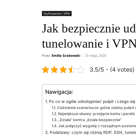
Szyfrowanie i VPN
Jak bezpiecznie ud
tunelowanie i VPN
Przez
Emilia Grabowski
-
25 maja, 2026
3.5/5 - (4 votes)
Nawigacja:
Po co w ogóle udostępniać pulpit i czego si
Codzienne scenariusze: gdzie zdalny pulpi
Największe obawy: przejęcie konta i paraliż
„Działa” kontra „działa bezpiecznie”
Jak połączyć wygodę z rozsądnym poziom
Podstawy: czym się różnią RDP, SSH, tunel