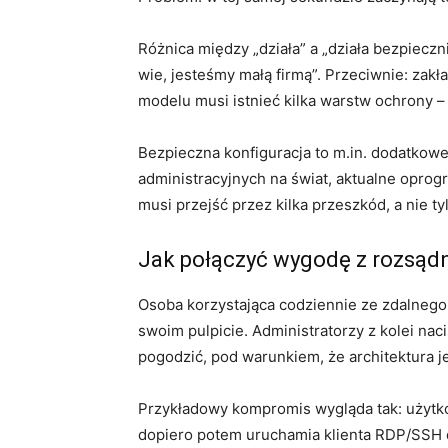
Różnica między „działa” a „działa bezpieczn
wie, jesteśmy małą firmą”. Przeciwnie: zakł
modelu musi istnieć kilka warstw ochrony – 
Bezpieczna konfiguracja to m.in. dodatkow
administracyjnych na świat, aktualne oprog
musi przejść przez kilka przeszkód, a nie t
Jak połączyć wygodę z rozsą
Osoba korzystająca codziennie ze zdalnego p
swoim pulpicie. Administratorzy z kolei nac
pogodzić, pod warunkiem, że architektura j
Przykładowy kompromis wygląda tak: użytko
dopiero potem uruchamia klienta RDP/SSH do