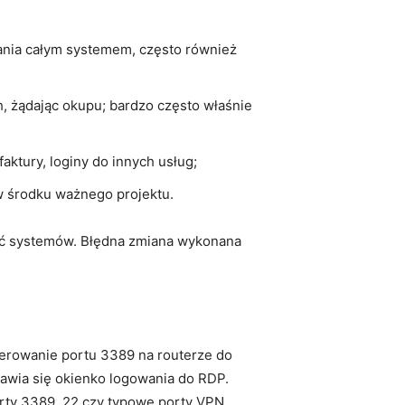
nia całym systemem, często również
h, żądając okupu; bardzo często właśnie
ktury, loginy do innych usług;
 w środku ważnego projektu.
ność systemów. Błędna zmiana wykonana
kierowanie portu 3389 na routerze do
ojawia się okienko logowania do RDP.
orty 3389, 22 czy typowe porty VPN.